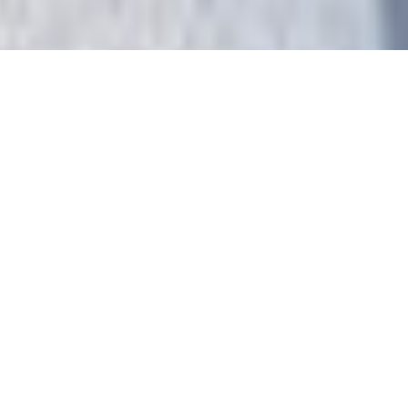
Marius Lohmer, Digital Manager der
Bitburger Braugruppe, gehört zum
Social-Media-Team von Bitburger und
gibt einen Blick hinter die Kulissen.
Wenn ich Menschen erzähle, dass ich mich als
Digital Manager auch für Nachhaltigkeit einsetze,
ernte ich oft erstaunte Blicke. Für viele liegt es
nicht auf der Hand, was das eine mit dem anderen
zu tun hat.