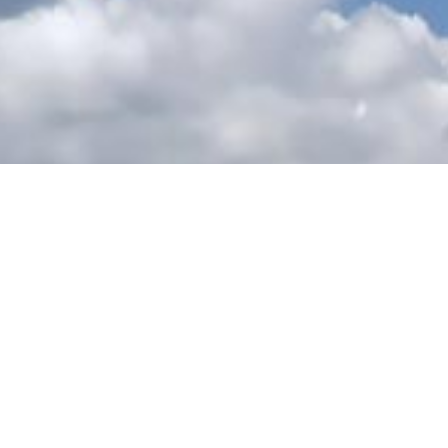
2011 hat die Bitburger Braugruppe damit
begonnen, das Thema Nachhaltigkeit strategisch
und mit modernen Managementmethoden auf
Unternehmens- und Produktebene anzugehen. Im
Rahmen der Strategieentwicklung hat die
Braugruppe drei zentrale Handlungsfelder für eine
nachhaltige Ausrichtung identifiziert: „Klima &
Ressourcen“, „Arbeit & Zukunft“ sowie „Produkt
& Verantwortung“. Der Bericht erfasst entlang
dieser Handlungsfelder ausführlich die bereits
bestehenden Nachhaltigkeitsaktivitäten und